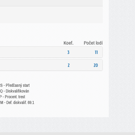
Koef.
Počet lodí
3
11
2
20
S - Předčasný start
Q - Diskvalifikován
 - Procent. trest
 - Def. diskvalif. 69.1