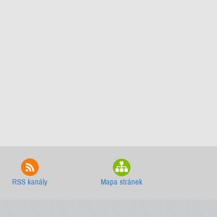
RSS kanály
Mapa stránek