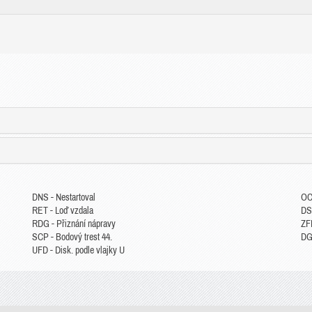
DNS - Nestartoval
OC
RET - Loď vzdala
DS
RDG - Přiznání nápravy
ZFP
SCP - Bodový trest 44.
DGM
UFD - Disk. podle vlajky U