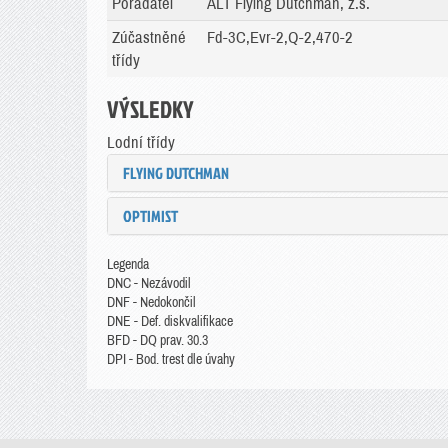
Pořadatel
ALT Flying Dutchman, z.s.
Zúčastněné
Fd-3C,Evr-2,Q-2,470-2
třídy
VÝSLEDKY
Lodní třídy
FLYING DUTCHMAN
OPTIMIST
Legenda
DNC - Nezávodil
DNF - Nedokončil
DNE - Def. diskvalifikace
BFD - DQ prav. 30.3
DPI - Bod. trest dle úvahy