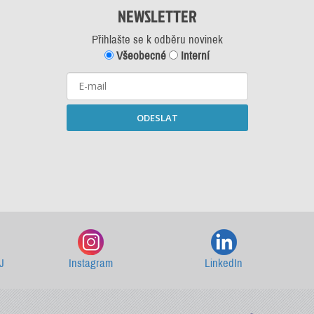
NEWSLETTER
Přihlašte se k odběru novinek
Všeobecné
Interní
ODESLAT
Starší newslettery ke stažení
J
Instagram
LinkedIn