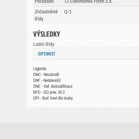
Pořadatel
TJ Lokomotiva Plzeň z.s.
Zúčastněné
Q-1
třídy
VÝSLEDKY
Lodní třídy
OPTIMIST
Legenda
DNC - Nezávodil
DNF - Nedokončil
DNE - Def. diskvalifikace
BFD - DQ prav. 30.3
DPI - Bod. trest dle úvahy