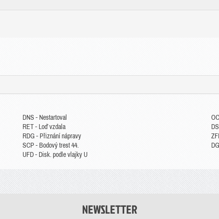
DNS - Nestartoval
OC
RET - Loď vzdala
DS
RDG - Přiznání nápravy
ZFP
SCP - Bodový trest 44.
DGM
UFD - Disk. podle vlajky U
NEWSLETTER