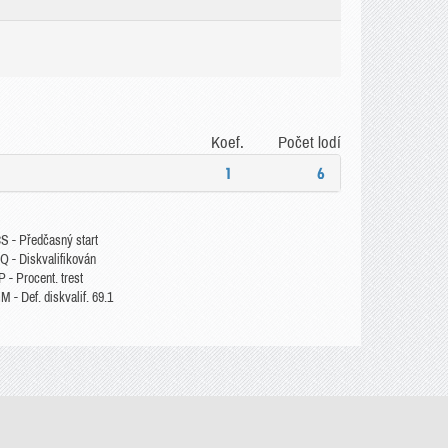
Koef.
Počet lodí
1
6
S - Předčasný start
Q - Diskvalifikován
 - Procent. trest
 - Def. diskvalif. 69.1