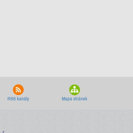
RSS kanály
Mapa stránek