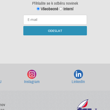
Přihlašte se k odběru novinek
Všeobecné
Interní
ODESLAT
Starší newslettery ke stažení
J
Instagram
LinkedIn
vnov