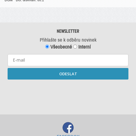
NEWSLETTER
Přihlašte se k odběru novinek
Všeobecné
Interní
ODESLAT
Starší newslettery ke stažení