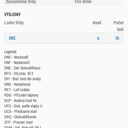
Zúčastněné třídy
Orc-6mm
VÝSLEDKY
Lodní třídy
Koef.
Počet
lodí
ORC
6
10
Legenda
DNC - Nezávodil
DNF - Nedokončil
DNE - Def. diskvalifikace
BFD - DQ prav. 30.3
DPI - Bod. trest dle úvahy
DNS - Nestartoval
RET - Loď vzdala
RDG - Přiznání nápravy
SCP - Bodový trest 44.
UFD - Disk. podle vlajky U
OCS - Předčasný start
DSQ - Diskvalifikován
ZFP - Procent. trest
DGM - Def. diskvalif. 69.1