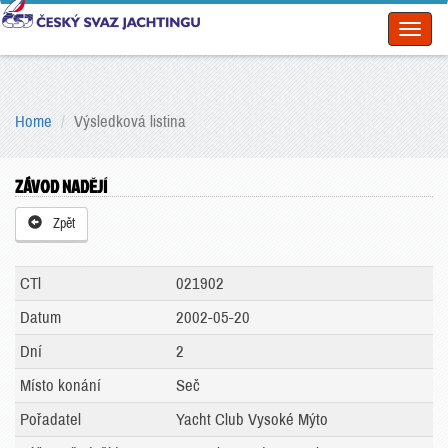
Toggl
naviga
Home
Výsledková listina
ZÁVOD NADĚJÍ
Zpět
CTl
021902
Datum
2002-05-20
Dní
2
Místo konání
Seč
Pořadatel
Yacht Club Vysoké Mýto