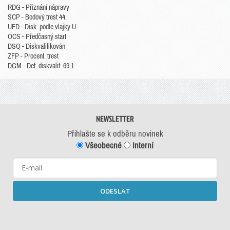
RDG - Přiznání nápravy
SCP - Bodový trest 44.
UFD - Disk. podle vlajky U
OCS - Předčasný start
DSQ - Diskvalifikován
ZFP - Procent. trest
DGM - Def. diskvalif. 69.1
NEWSLETTER
Přihlašte se k odběru novinek
Všeobecné
Interní
ODESLAT