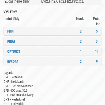
Zúčastněné třídy
Evr2,Fin2,Cad2,FB2,Pir2,Q1,
VÝSLEDKY
Lodní třídy
Koef.
Počet
lodí
FINN
2
5
PIRÁT
2
3
OPTIMIST
1
11
EVROPA
2
5
Legenda
DNC - Nezávodil
DNF - Nedokončil
DNE - Def. diskvalifikace
BFD - DQ prav. 30.3
DPI - Bod. trest dle úvahy
DNS - Nestartoval
RET - Loď vzdala