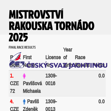
MISTROVSTVÍ
RAKOUSKA TORNÁDO
2025
FINAL RACE RESULTS
Year
Rank
First
License
of
Race
Boat
Name
Nr.
Birth
Results
Points
1.
1309-
0.0
CZE
Pavlišová
0016
72
Michaela
4.
Pavliš
1309-
0.0
CZE
Zdeněk
0013