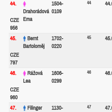
Drahorádová
0109
Ema
CZE
956
45
45.
Bernt
1702-
45.
Bartoloměj
0220
CZE
797
46
46.
Rážová
1606-
46.
Lea
0299
CZE
960
47
47.
Filinger
1130-
47.
David
1711