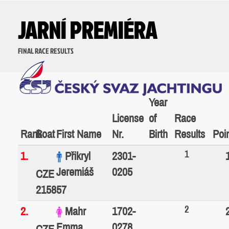
JARNÍ PREMIÉRA
FINAL RACE RESULTS
Year
License
of
Race
Rank
Boat
First Name
Nr.
Birth
Results
Poi
1
1.
Přikryl
2301-
Jeremiáš
0205
CZE
215857
2
2.
Mahr
1702-
Emma
0278
CZE