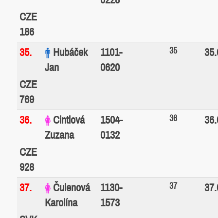
CZE
186
35
35.
Hubáček
1101-
35.
Jan
0620
CZE
769
36
36.
Cintlová
1504-
36.
Zuzana
0132
CZE
928
37
37.
Čulenová
1130-
37.
Karolína
1573
SVK