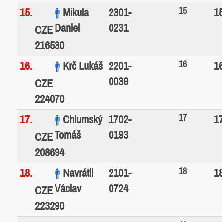
15
15.
Mikula
2301-
1
Daniel
0231
CZE
216530
16
16.
Krč Lukáš
2201-
1
0039
CZE
224070
17
17.
Chlumský
1702-
1
Tomáš
0193
CZE
208694
18
18.
Navrátil
2101-
1
Václav
0724
CZE
223290
19
19.
2116-
1