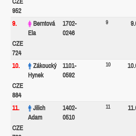
952
9
9.
Berntová
1702-
9.
Ela
0246
CZE
724
10
10.
Zákoucký
1101-
10.
Hynek
0592
CZE
884
11
11.
Jilich
1402-
11.
Adam
0510
CZE
738