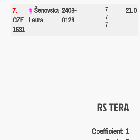
7
7.
Šenovská
2403-
21.0
7
CZE
Laura
0128
7
1531
RS TERA
Coefficient: 1