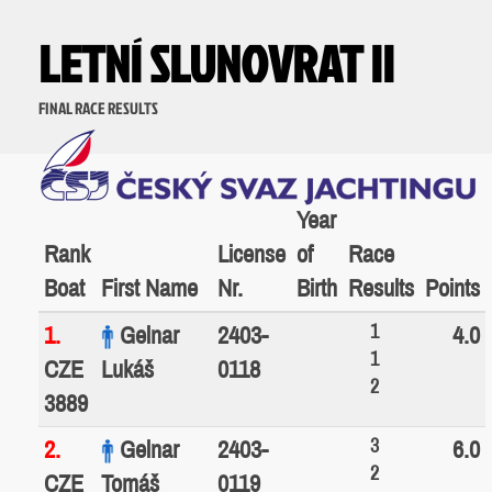
LETNÍ SLUNOVRAT II
FINAL RACE RESULTS
Year
Rank
License
of
Race
Boat
First Name
Nr.
Birth
Results
Points
1
1.
Gelnar
2403-
4.0
1
CZE
Lukáš
0118
2
3889
3
2.
Gelnar
2403-
6.0
2
CZE
Tomáš
0119