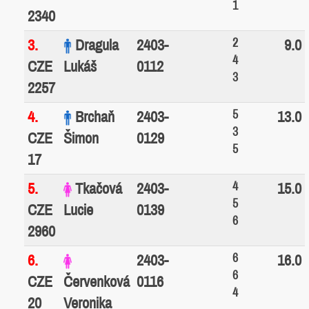
1
2340
2
3.
Dragula
2403-
9.0
4
CZE
Lukáš
0112
3
2257
5
4.
Brchaň
2403-
13.0
3
CZE
Šimon
0129
5
17
4
5.
Tkačová
2403-
15.0
5
CZE
Lucie
0139
6
2960
6
6.
2403-
16.0
6
CZE
Červenková
0116
4
20
Veronika