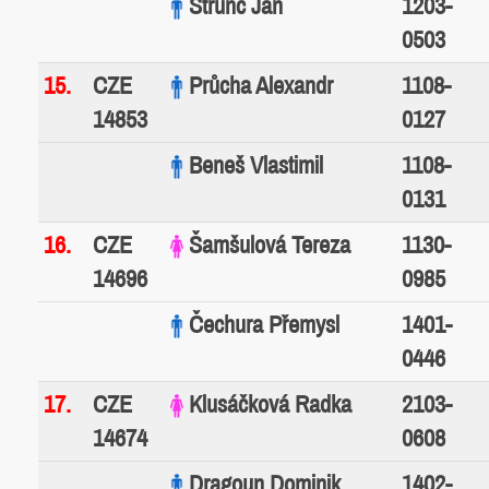
0503
15.
CZE
Průcha Alexandr
1108-
14853
0127
Beneš Vlastimil
1108-
0131
16.
CZE
Šamšulová Tereza
1130-
14696
0985
Čechura Přemysl
1401-
0446
17.
CZE
Klusáčková Radka
2103-
14674
0608
Dragoun Dominik
1402-