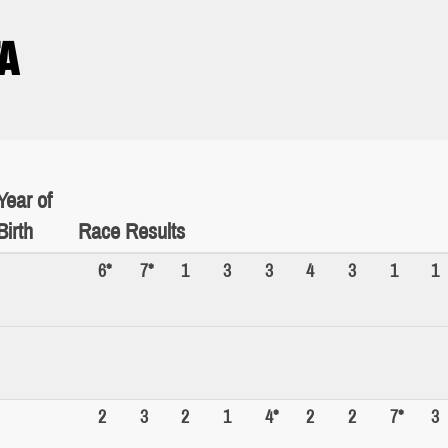
A
Year of
Birth
Race Results
6*
7*
1
3
3
4
3
1
1
2
3
2
1
4*
2
2
7*
3