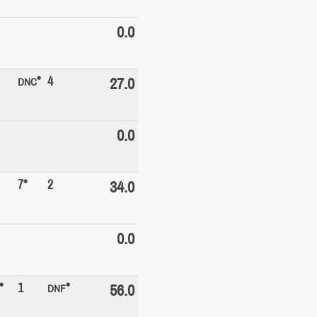
0.0
*
4
27.0
DNC
0.0
7*
2
34.0
0.0
*
1
*
56.0
DNF