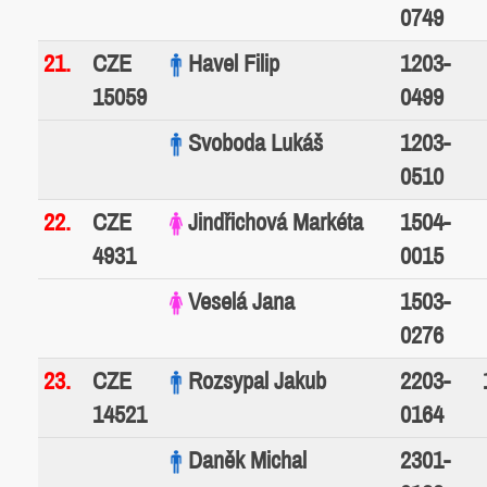
0749
21.
CZE
Havel Filip
1203-
15059
0499
Svoboda Lukáš
1203-
0510
22.
CZE
Jindřichová Markéta
1504-
4931
0015
Veselá Jana
1503-
0276
23.
CZE
Rozsypal Jakub
2203-
14521
0164
Daněk Michal
2301-
0138