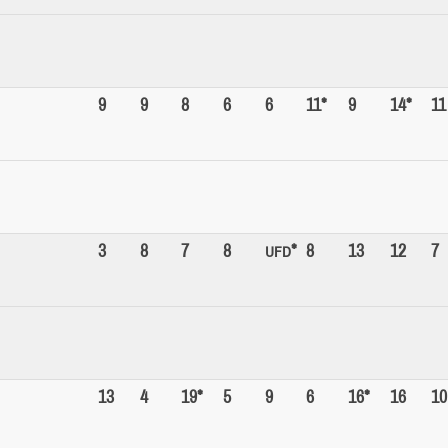
9
9
8
6
6
11*
9
14*
11
3
8
7
8
*
8
13
12
7
UFD
13
4
19*
5
9
6
16*
16
10