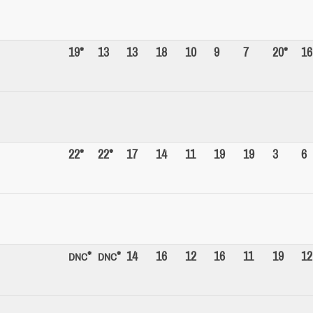
19*
13
13
18
10
9
7
20*
16
22*
22*
17
14
11
19
19
3
6
*
*
14
16
12
16
11
19
12
DNC
DNC