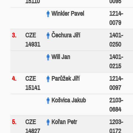
Winkler Pavel
1214-
0079
3.
CZE
Čechura Jiří
1401-
14931
0250
Will Jan
1401-
0215
4.
CZE
Parůžek Jiří
1214-
15141
0097
Košvica Jakub
2103-
0684
5.
CZE
Kořan Petr
1203-
14827
0172