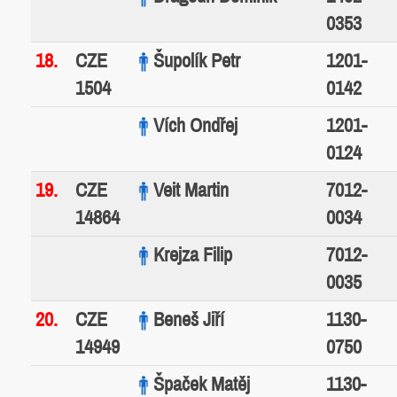
0353
18.
CZE
Šupolík Petr
1201-
1504
0142
Vích Ondřej
1201-
0124
19.
CZE
Veit Martin
7012-
14864
0034
Krejza Filip
7012-
0035
20.
CZE
Beneš Jiří
1130-
14949
0750
Špaček Matěj
1130-