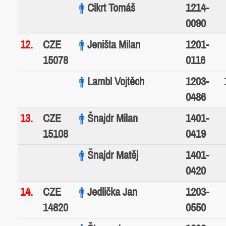
Cikrt Tomáš
1214-
0090
12.
CZE
Jeništa Milan
1201-
15078
0116
Lambl Vojtěch
1203-
0486
13.
CZE
Šnajdr Milan
1401-
15108
0419
Šnajdr Matěj
1401-
0420
14.
CZE
Jedlička Jan
1203-
14820
0550
Štrunc Jan
1203-