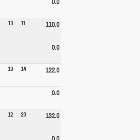
13
11
110.0
0.0
19
14
122.0
0.0
12
20
132.0
0.0