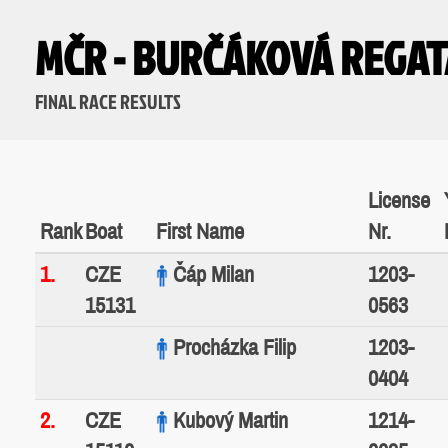
MČR - BURČÁKOVÁ REGAT
FINAL RACE RESULTS
License
Rank
Boat
First Name
Nr.
1.
CZE
Čáp Milan
1203-
15131
0563
Procházka Filip
1203-
0404
2.
CZE
Kubový Martin
1214-
15110
0095