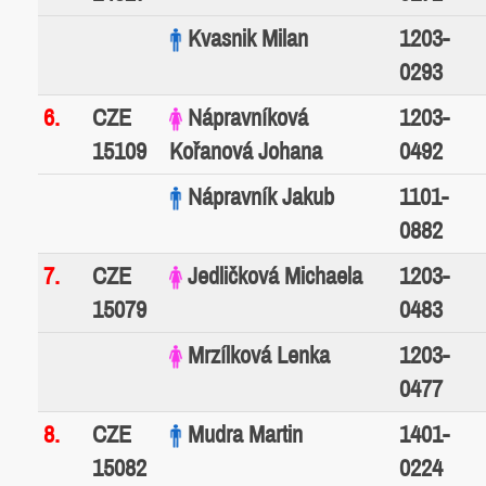
Kvasnik Milan
1203-
0293
6.
CZE
Nápravníková
1203-
15109
Kořanová Johana
0492
Nápravník Jakub
1101-
0882
7.
CZE
Jedličková Michaela
1203-
15079
0483
Mrzílková Lenka
1203-
0477
8.
CZE
Mudra Martin
1401-
15082
0224