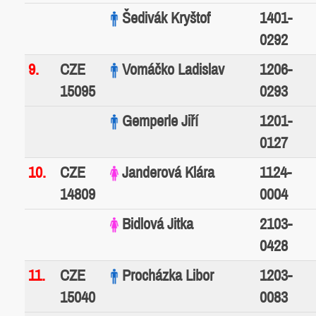
Šedivák Kryštof
1401-
0292
9.
CZE
Vomáčko Ladislav
1206-
15095
0293
Gemperle Jiří
1201-
0127
10.
CZE
Janderová Klára
1124-
14809
0004
Bidlová Jitka
2103-
0428
11.
CZE
Procházka Libor
1203-
15040
0083