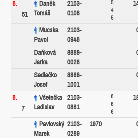
5
5.
Daněk
2103-
1
4
Tomáš
0108
51
5
Mucska
2103-
Pavol
0946
Daňková
8888-
Jarka
0026
Sedlačko
8888-
Josef
1001
6
6.
Všetečka
2103-
1
6
Ladislav
0881
7
6
Pavlovský
2103-
1970
Marek
0289