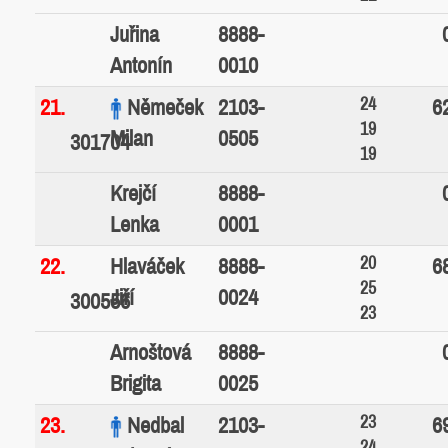
Juřina
8888-
Antonín
0010
24
21.
Němeček
2103-
6
19
Milan
0505
301704
19
Krejčí
8888-
Lenka
0001
20
22.
Hlaváček
8888-
6
25
Jiří
0024
300556
23
Arnoštová
8888-
Brigita
0025
23
23.
Nedbal
2103-
6
24