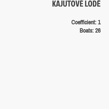
KAJUTOVÉ LODĚ
Coefficient: 1
Boats: 26