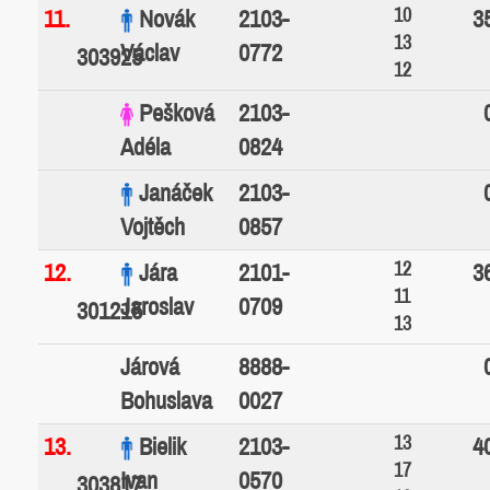
10
11.
Novák
2103-
3
13
Václav
0772
303925
12
Pešková
2103-
Adéla
0824
Janáček
2103-
Vojtěch
0857
12
12.
Jára
2101-
3
11
Jaroslav
0709
301215
13
Járová
8888-
Bohuslava
0027
13
13.
Bielik
2103-
4
17
Ivan
0570
303817