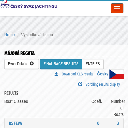
Toggl
naviga
Home
Výsledková listina
MÁJOVÁ REGATA
Event Details
FINAL RACE RESULTS
ENTRIES
Česky
Download XLS results
Scrolling results display
RESULTS
Boat Classes
Coeff.
Number
of
Boats
RS FEVA
0
3