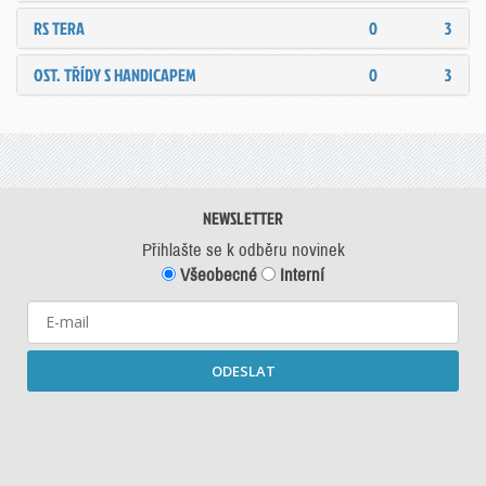
RS TERA
0
3
OST. TŘÍDY S HANDICAPEM
0
3
NEWSLETTER
Přihlašte se k odběru novinek
Všeobecné
Interní
ODESLAT
Starší newslettery ke stažení