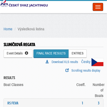
Toggl
naviga
Home
Výsledková listina
SLUNÍČKOVÁ REGATA
Event Details
FINAL RACE RESULTS
ENTRIES
Česky
Download XLS results
Scrolling results display
RESULTS
Boat Classes
Coeff.
Number
of
Boats
RS FEVA
1
3