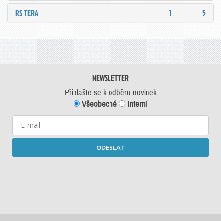
RS TERA
1
5
NEWSLETTER
Přihlašte se k odběru novinek
Všeobecné
Interní
ODESLAT
Starší newslettery ke stažení