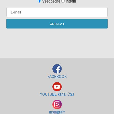
Všeobecné
Interní
ODESLAT
Starší newslettery ke stažení
FACEBOOK
YOUTUBE kanál ČSJ
Instagram