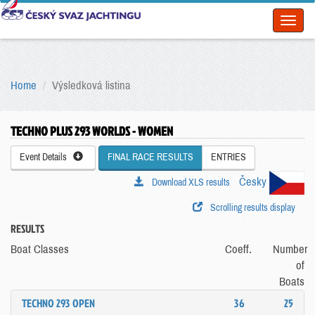
Toggl
naviga
Home
Výsledková listina
TECHNO PLUS 293 WORLDS - WOMEN
Event Details
FINAL RACE RESULTS
ENTRIES
Česky
Download XLS results
Scrolling results display
RESULTS
Boat Classes
Coeff.
Number
of
Boats
TECHNO 293 OPEN
36
25