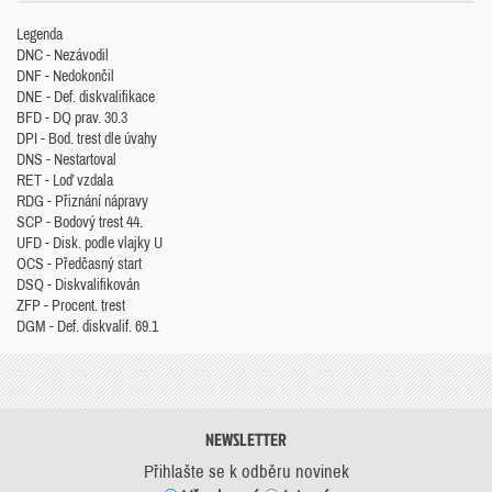
Legenda
DNC - Nezávodil
DNF - Nedokončil
DNE - Def. diskvalifikace
BFD - DQ prav. 30.3
DPI - Bod. trest dle úvahy
DNS - Nestartoval
RET - Loď vzdala
RDG - Přiznání nápravy
SCP - Bodový trest 44.
UFD - Disk. podle vlajky U
OCS - Předčasný start
DSQ - Diskvalifikován
ZFP - Procent. trest
DGM - Def. diskvalif. 69.1
NEWSLETTER
Přihlašte se k odběru novinek