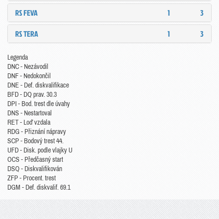
RS FEVA
1
3
RS TERA
1
3
Legenda
DNC - Nezávodil
DNF - Nedokončil
DNE - Def. diskvalifikace
BFD - DQ prav. 30.3
DPI - Bod. trest dle úvahy
DNS - Nestartoval
RET - Loď vzdala
RDG - Přiznání nápravy
SCP - Bodový trest 44.
UFD - Disk. podle vlajky U
OCS - Předčasný start
DSQ - Diskvalifikován
ZFP - Procent. trest
DGM - Def. diskvalif. 69.1