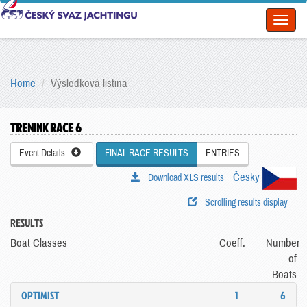
Toggl
naviga
Home
Výsledková listina
TRENINK RACE 6
Event Details
FINAL RACE RESULTS
ENTRIES
Česky
Download XLS results
Scrolling results display
RESULTS
Boat Classes
Coeff.
Number
of
Boats
OPTIMIST
1
6