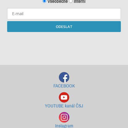
Všeobecné
Interní
ODESLAT
Starší newslettery ke stažení
FACEBOOK
YOUTUBE kanál ČSJ
Instagram