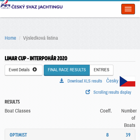
Toggl
naviga
Home
Výsledková listina
LIMAR CUP - INTERPOHÁR 2020
Event Details
FINAL RACE RESULTS
ENTRIES
Česky
Download XLS results
Scrolling results display
RESULTS
Boat Classes
Coeff.
Number
of
Boats
OPTIMIST
8
39