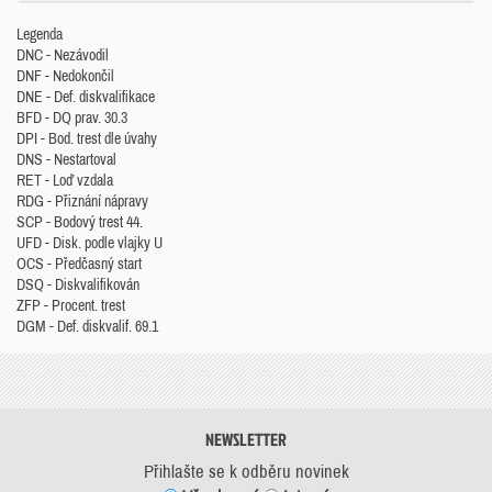
Legenda
DNC - Nezávodil
DNF - Nedokončil
DNE - Def. diskvalifikace
BFD - DQ prav. 30.3
DPI - Bod. trest dle úvahy
DNS - Nestartoval
RET - Loď vzdala
RDG - Přiznání nápravy
SCP - Bodový trest 44.
UFD - Disk. podle vlajky U
OCS - Předčasný start
DSQ - Diskvalifikován
ZFP - Procent. trest
DGM - Def. diskvalif. 69.1
NEWSLETTER
Přihlašte se k odběru novinek