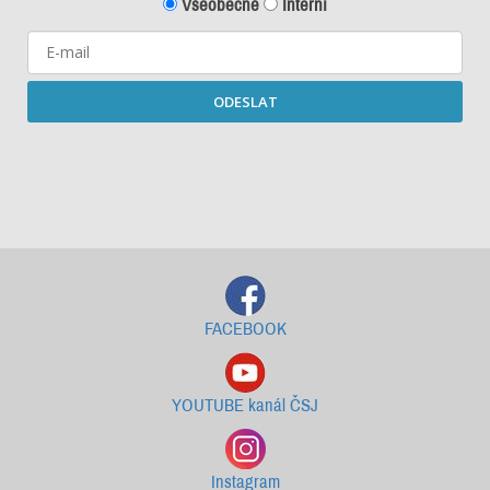
Všeobecné
Interní
ODESLAT
Starší newslettery ke stažení
FACEBOOK
YOUTUBE kanál ČSJ
Instagram