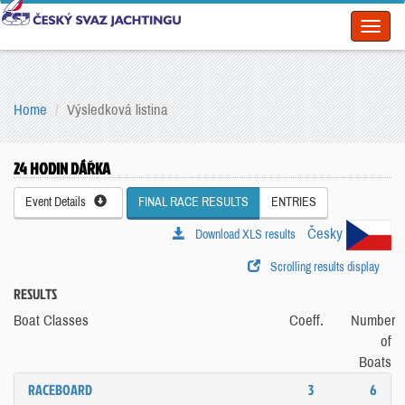
Toggl
naviga
Home
Výsledková listina
24 HODIN DÁŘKA
Event Details
FINAL RACE RESULTS
ENTRIES
Česky
Download XLS results
Scrolling results display
RESULTS
Boat Classes
Coeff.
Number
of
Boats
RACEBOARD
3
6