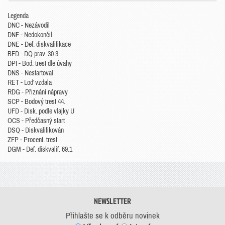
Legenda
DNC - Nezávodil
DNF - Nedokončil
DNE - Def. diskvalifikace
BFD - DQ prav. 30.3
DPI - Bod. trest dle úvahy
DNS - Nestartoval
RET - Loď vzdala
RDG - Přiznání nápravy
SCP - Bodový trest 44.
UFD - Disk. podle vlajky U
OCS - Předčasný start
DSQ - Diskvalifikován
ZFP - Procent. trest
DGM - Def. diskvalif. 69.1
NEWSLETTER
Přihlašte se k odběru novinek