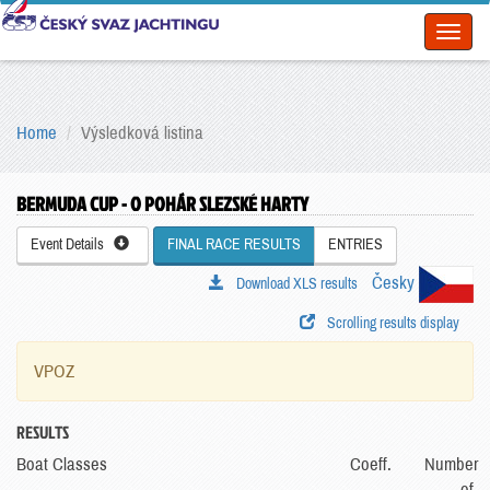
Toggl
naviga
Home
Výsledková listina
BERMUDA CUP - O POHÁR SLEZSKÉ HARTY
Event Details
FINAL RACE RESULTS
ENTRIES
Česky
Download XLS results
Scrolling results display
VPOZ
RESULTS
Boat Classes
Coeff.
Number
of