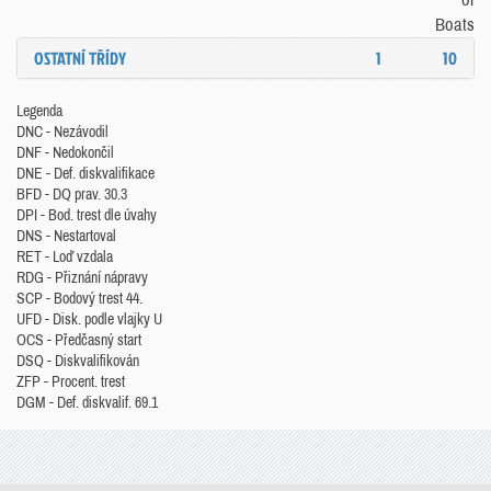
Boats
OSTATNÍ TŘÍDY
1
10
Legenda
DNC - Nezávodil
DNF - Nedokončil
DNE - Def. diskvalifikace
BFD - DQ prav. 30.3
DPI - Bod. trest dle úvahy
DNS - Nestartoval
RET - Loď vzdala
RDG - Přiznání nápravy
SCP - Bodový trest 44.
UFD - Disk. podle vlajky U
OCS - Předčasný start
DSQ - Diskvalifikován
ZFP - Procent. trest
DGM - Def. diskvalif. 69.1