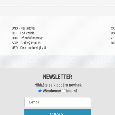
DNS - Nestartoval
OC
RET - Loď vzdala
DS
RDG - Přiznání nápravy
ZFP
SCP - Bodový trest 44.
DGM
UFD - Disk. podle vlajky U
NEWSLETTER
Přihlašte se k odběru novinek
Všeobecné
Interní
ODESLAT