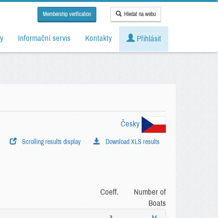
Membership verification
Hledat na webu
y
Informační servis
Kontakty
Přihlásit
Česky
Scrolling results display
Download XLS results
Coeff.
Number of
Boats