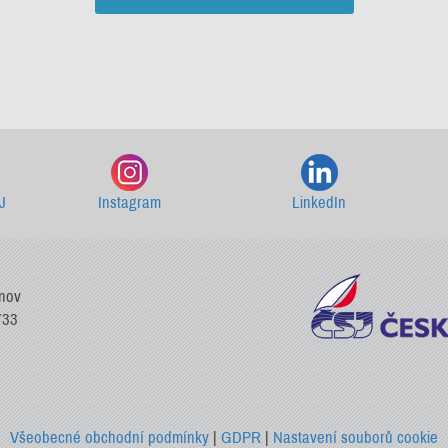
Starší newslettery ke stažení
J
Instagram
LinkedIn
vnov
733
Všeobecné obchodní podmínky
|
GDPR
|
Nastavení souborů cookie