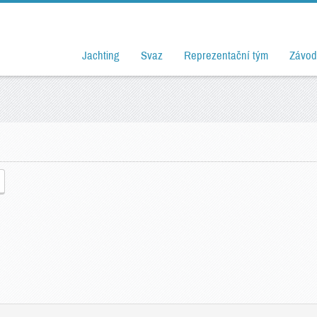
Jachting
Svaz
Reprezentační tým
Závod