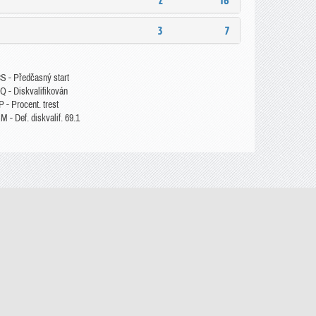
2
16
3
7
S - Předčasný start
Q - Diskvalifikován
 - Procent. trest
 - Def. diskvalif. 69.1