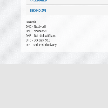
RACEBOARD
TECHNO 293
Legenda
DNC - Nezávodil
DNF - Nedokončil
DNE - Def. diskvalifikace
BFD - DQ prav. 30.3
DPI - Bod. trest dle úvahy