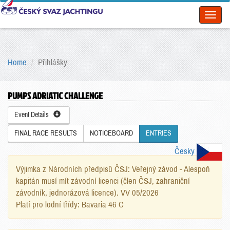
Toggl
naviga
Home
Přihlášky
PUMPS ADRIATIC CHALLENGE
Event Details
FINAL RACE RESULTS
NOTICEBOARD
ENTRIES
Česky
Výjimka z Národních předpisů ČSJ: Veřejný závod - Alespoň
kapitán musí mít závodní licenci (člen ČSJ, zahraniční
závodník, jednorázová licence). VV 05/2026
Platí pro lodní třídy: Bavaria 46 C