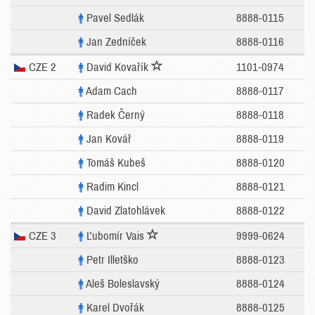
Pavel Sedlák
8888-0115
Jan Zedníček
8888-0116
CZE 2
David Kovařík
1101-0974
Adam Cach
8888-0117
Radek Černý
8888-0118
Jan Kovář
8888-0119
Tomáš Kubeš
8888-0120
Radim Kincl
8888-0121
David Zlatohlávek
8888-0122
CZE 3
Ľubomír Vais
9999-0624
Petr Illetško
8888-0123
Aleš Boleslavský
8888-0124
Karel Dvořák
8888-0125