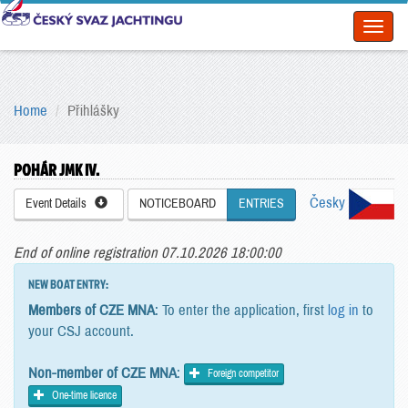
Toggl
naviga
Home
Přihlášky
POHÁR JMK IV.
Česky
Event Details
NOTICEBOARD
ENTRIES
End of online registration 07.10.2026 18:00:00
NEW BOAT ENTRY:
Members of CZE MNA
: To enter the application, first
log in
to
your CSJ account.
Non-member of CZE MNA
:
Foreign competitor
One-time licence