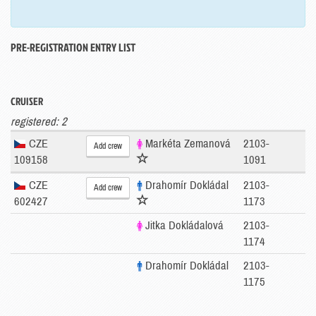
PRE-REGISTRATION ENTRY LIST
CRUISER
registered: 2
CZE
Markéta Zemanová
2103-
Add crew
109158
1091
CZE
Drahomír Dokládal
2103-
Add crew
602427
1173
Jitka Dokládalová
2103-
1174
Drahomír Dokládal
2103-
1175