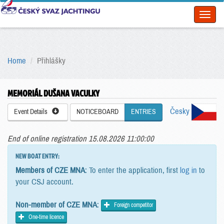
Toggl
naviga
Home
Přihlášky
MEMORIÁL DUŠANA VACULKY
Česky
Event Details
NOTICEBOARD
ENTRIES
End of online registration 15.08.2026 11:00:00
NEW BOAT ENTRY:
Members of CZE MNA
: To enter the application, first
log in
to
your CSJ account.
Non-member of CZE MNA
:
Foreign competitor
One-time licence