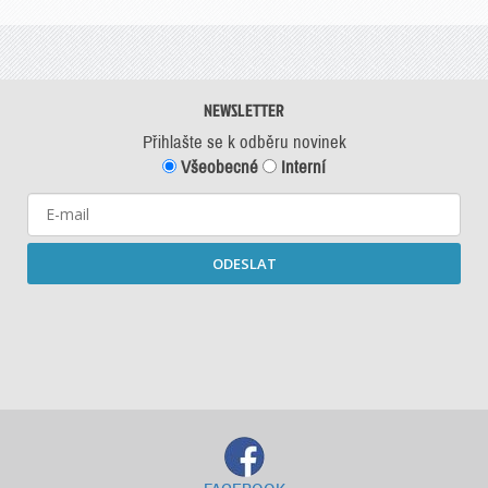
NEWSLETTER
Přihlašte se k odběru novinek
Všeobecné
Interní
ODESLAT
Starší newslettery ke stažení