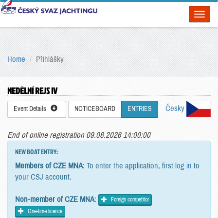
Toggl
naviga
Home
Přihlášky
NEDĚLNÍ REJS IV
Česky
Event Details
NOTICEBOARD
ENTRIES
End of online registration 09.08.2026 14:00:00
NEW BOAT ENTRY:
Members of CZE MNA
: To enter the application, first
log in
to
your CSJ account.
Non-member of CZE MNA
:
Foreign competitor
One-time licence