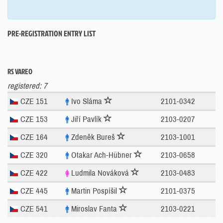
PRE-REGISTRATION ENTRY LIST
RS VAREO
registered: 7
CZE 151
Ivo Sláma
2101-0342
CZE 153
Jiří Pavlík
2103-0207
CZE 164
Zdeněk Bureš
2103-1001
CZE 320
Otakar Ach-Hübner
2103-0658
CZE 422
Ludmila Nováková
2103-0483
CZE 445
Martin Pospíšil
2101-0375
CZE 541
Miroslav Fanta
2103-0221