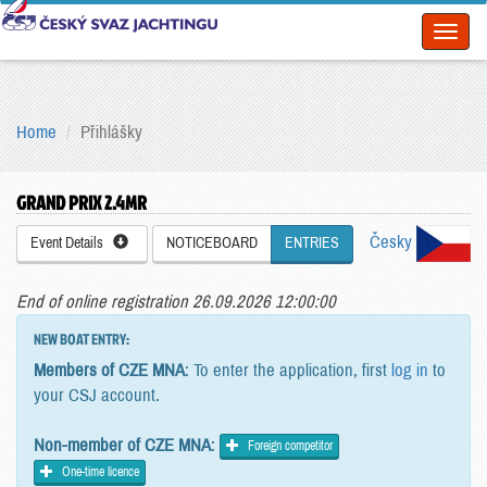
Toggl
naviga
Home
Přihlášky
GRAND PRIX 2.4MR
Česky
Event Details
NOTICEBOARD
ENTRIES
End of online registration 26.09.2026 12:00:00
NEW BOAT ENTRY:
Members of CZE MNA
: To enter the application, first
log in
to
your CSJ account.
Non-member of CZE MNA
:
Foreign competitor
One-time licence