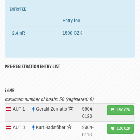
ENTRY FEE
Entry fee
2.4mR
1500 CZK
PRE-REGISTRATION ENTRY LIST
2.4MR
maximum number of boats: 50 (registered: 9)
AUT 1
Gerald Zernatto
9904-
1500 CZK
0120
AUT 3
Kurt Badstöber
9904-
1500 CZK
0118