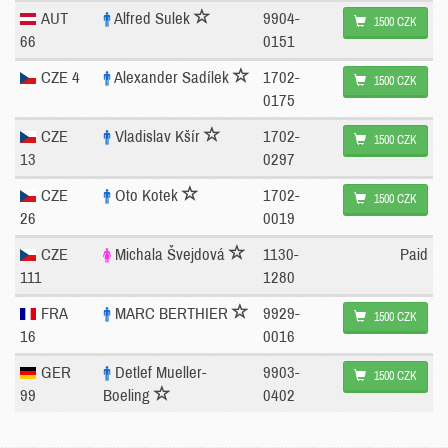
AUT
Alfred Sulek
9904-
1500 CZK
66
0151
CZE 4
Alexander Sadílek
1702-
1500 CZK
0175
CZE
Vladislav Kšír
1702-
1500 CZK
13
0297
CZE
Oto Kotek
1702-
1500 CZK
26
0019
CZE
Michala Švejdová
1130-
Paid
111
1280
FRA
MARC BERTHIER
9929-
1500 CZK
16
0016
GER
Detlef Mueller-
9903-
1500 CZK
99
Boeling
0402