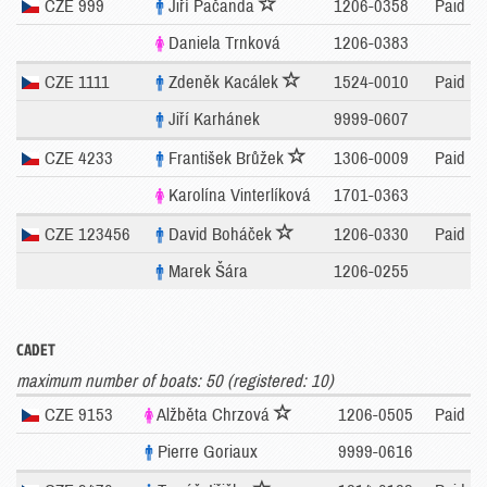
CZE 999
Jiří Pačanda
1206-0358
Paid
Daniela Trnková
1206-0383
CZE 1111
Zdeněk Kacálek
1524-0010
Paid
Jiří Karhánek
9999-0607
CZE 4233
František Brůžek
1306-0009
Paid
Karolína Vinterlíková
1701-0363
CZE 123456
David Boháček
1206-0330
Paid
Marek Šára
1206-0255
CADET
maximum number of boats: 50 (registered: 10)
CZE 9153
Alžběta Chrzová
1206-0505
Paid
Pierre Goriaux
9999-0616