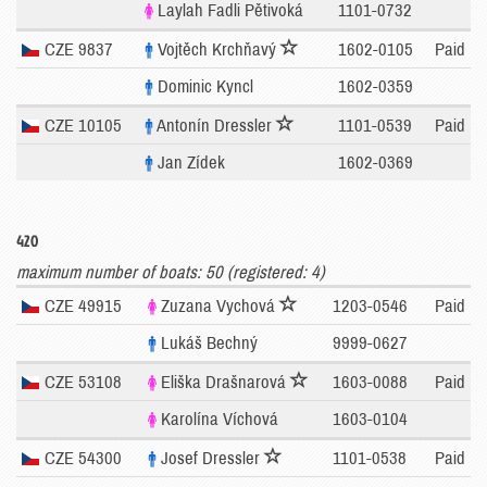
Laylah Fadli Pětivoká
1101-0732
CZE 9837
Vojtěch Krchňavý
1602-0105
Paid
Dominic Kyncl
1602-0359
CZE 10105
Antonín Dressler
1101-0539
Paid
Jan Zídek
1602-0369
420
maximum number of boats: 50 (registered: 4)
CZE 49915
Zuzana Vychová
1203-0546
Paid
Lukáš Bechný
9999-0627
CZE 53108
Eliška Drašnarová
1603-0088
Paid
Karolína Víchová
1603-0104
CZE 54300
Josef Dressler
1101-0538
Paid