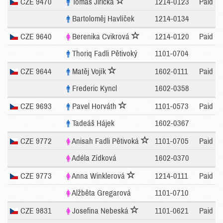
CZE 9470
Tomáš Jiřička
1214-0123
Paid
Bartoloměj Havlíček
1214-0134
CZE 9640
Berenika Cvikrová
1214-0120
Paid
Thoriq Fadli Pětivoký
1101-0704
CZE 9644
Matěj Vojík
1602-0111
Paid
Frederic Kyncl
1602-0358
CZE 9693
Pavel Horváth
1101-0573
Paid
Tadeáš Hájek
1602-0367
CZE 9772
Anisah Fadli Pětivoká
1101-0705
Paid
Adéla Zídková
1602-0370
CZE 9773
Anna Winklerová
1214-0111
Paid
Alžběta Gregarová
1101-0710
CZE 9831
Josefina Nebeská
1101-0621
Paid