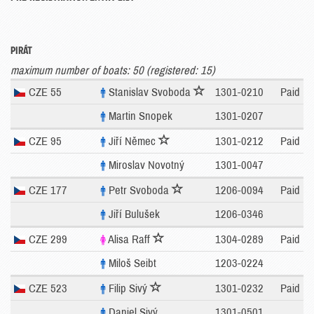
PIRÁT
maximum number of boats: 50 (registered: 15)
CZE 55
Stanislav Svoboda
1301-0210
Paid
Martin Snopek
1301-0207
CZE 95
Jiří Němec
1301-0212
Paid
Miroslav Novotný
1301-0047
CZE 177
Petr Svoboda
1206-0094
Paid
Jiří Bulušek
1206-0346
CZE 299
Alisa Raff
1304-0289
Paid
Miloš Seibt
1203-0224
CZE 523
Filip Sivý
1301-0232
Paid
Daniel Sivý
1301-0501