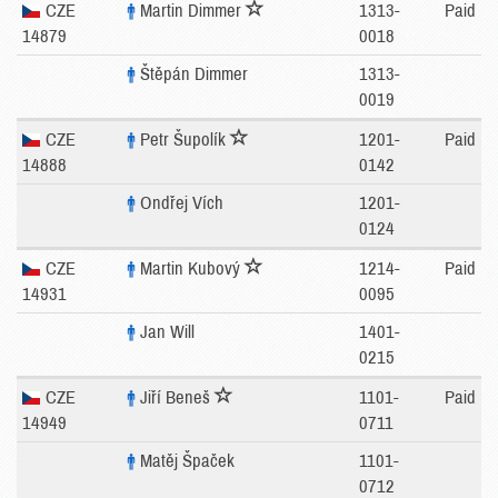
CZE
Martin Dimmer
1313-
Paid
14879
0018
Štěpán Dimmer
1313-
0019
CZE
Petr Šupolík
1201-
Paid
14888
0142
Ondřej Vích
1201-
0124
CZE
Martin Kubový
1214-
Paid
14931
0095
Jan Will
1401-
0215
CZE
Jiří Beneš
1101-
Paid
14949
0711
Matěj Špaček
1101-
0712