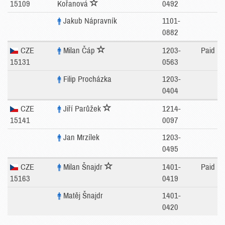
15109
Kořanová
0492
Jakub Nápravník
1101-
0882
CZE
Milan Čáp
1203-
Paid
15131
0563
Filip Procházka
1203-
0404
CZE
Jiří Parůžek
1214-
15141
0097
Jan Mrzílek
1203-
0495
CZE
Milan Šnajdr
1401-
Paid
15163
0419
Matěj Šnajdr
1401-
0420