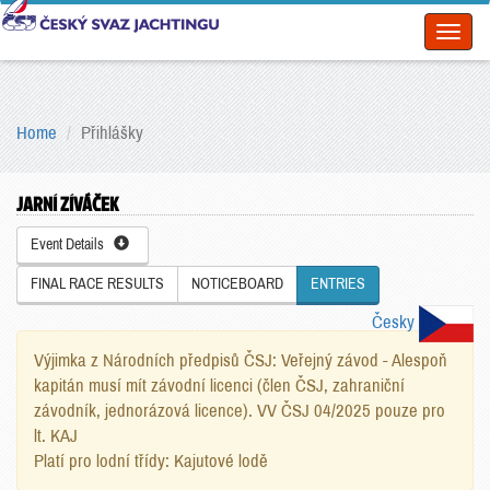
Toggl
naviga
Home
Přihlášky
JARNÍ ZÍVÁČEK
Event Details
FINAL RACE RESULTS
NOTICEBOARD
ENTRIES
Česky
Výjimka z Národních předpisů ČSJ: Veřejný závod - Alespoň
kapitán musí mít závodní licenci (člen ČSJ, zahraniční
závodník, jednorázová licence). VV ČSJ 04/2025 pouze pro
lt. KAJ
Platí pro lodní třídy: Kajutové lodě