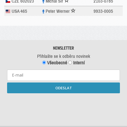
CZE 602023
Michal Šír
2103-0785
USA 465
Peter Werner
9933-0005
NEWSLETTER
Přihlašte se k odběru novinek
Všeobecné
Interní
ODESLAT
Starší newslettery ke stažení