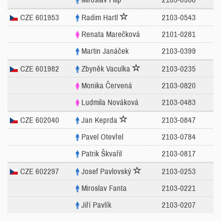
CZE 601953
Radim Hartl
2103-0543
Renata Marečková
2101-0281
Martin Janáček
2103-0399
CZE 601982
Zbyněk Vaculka
2103-0235
Monika Červená
2103-0820
Ludmila Nováková
2103-0483
CZE 602040
Jan Keprda
2103-0847
Pavel Otevřel
2103-0784
Patrik Škvařil
2103-0817
CZE 602297
Josef Pavlovský
2103-0253
Miroslav Fanta
2103-0221
Jiří Pavlík
2103-0207