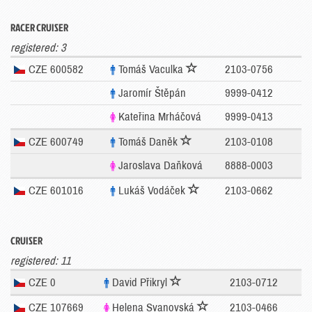
RACER CRUISER
registered: 3
CZE 600582
Tomáš Vaculka
2103-0756
Jaromír Štěpán
9999-0412
Kateřina Mrháčová
9999-0413
CZE 600749
Tomáš Daněk
2103-0108
Jaroslava Daňková
8888-0003
CZE 601016
Lukáš Vodáček
2103-0662
CRUISER
registered: 11
CZE 0
David Přikryl
2103-0712
CZE 107669
Helena Svanovská
2103-0466