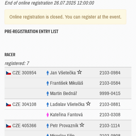
End of online registration 26.07.2025 12:00:00
Online registration is closed. You can register at the event.
PRE-REGISTRATION ENTRY LIST
RACER
registered: 7
CZE 300954
Jan Všetečka
2103-0984
František Mikuláš
2103-0584
Martin Bednář
9999-0415
CZE 304108
Ladislav Všetečka
2103-0881
Kateřina Fantová
2103-0308
CZE 405366
Petr Provazník
2103-1114
Miroslav Filip
2103-0908