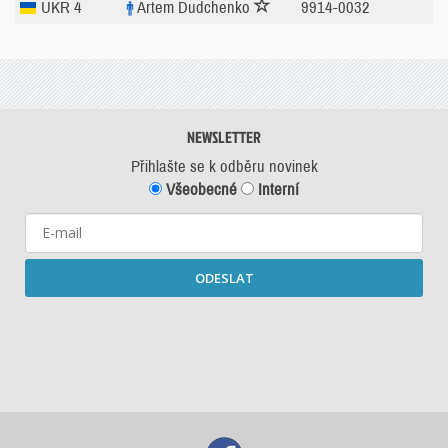
UKR 4
Artem Dudchenko
9914-0032
NEWSLETTER
Přihlašte se k odběru novinek
Všeobecné
Interní
ODESLAT
Starší newslettery ke stažení