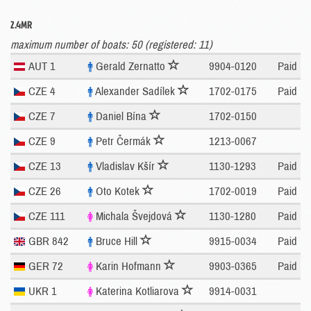
2.4MR
maximum number of boats: 50 (registered: 11)
AUT 1
Gerald Zernatto
9904-0120
Paid
CZE 4
Alexander Sadílek
1702-0175
Paid
CZE 7
Daniel Bína
1702-0150
CZE 9
Petr Čermák
1213-0067
CZE 13
Vladislav Kšír
1130-1293
Paid
CZE 26
Oto Kotek
1702-0019
Paid
CZE 111
Michala Švejdová
1130-1280
Paid
GBR 842
Bruce Hill
9915-0034
Paid
GER 72
Karin Hofmann
9903-0365
Paid
UKR 1
Katerina Kotliarova
9914-0031