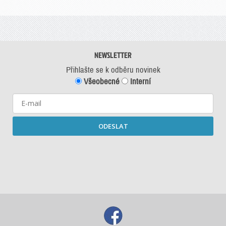
NEWSLETTER
Přihlašte se k odběru novinek
Všeobecné
Interní
ODESLAT
Starší newslettery ke stažení