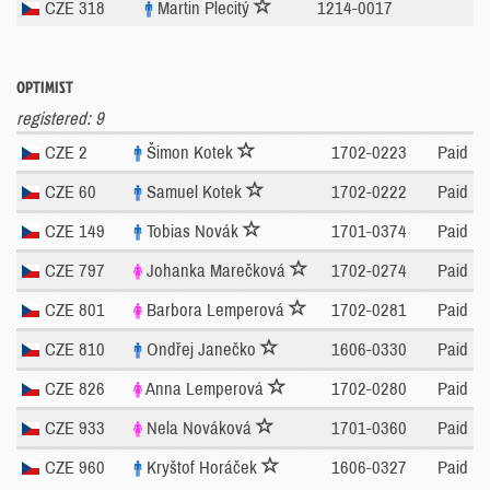
CZE 318
Martin Plecitý
1214-0017
OPTIMIST
registered: 9
CZE 2
Šimon Kotek
1702-0223
Paid
CZE 60
Samuel Kotek
1702-0222
Paid
CZE 149
Tobias Novák
1701-0374
Paid
CZE 797
Johanka Marečková
1702-0274
Paid
CZE 801
Barbora Lemperová
1702-0281
Paid
CZE 810
Ondřej Janečko
1606-0330
Paid
CZE 826
Anna Lemperová
1702-0280
Paid
CZE 933
Nela Nováková
1701-0360
Paid
CZE 960
Kryštof Horáček
1606-0327
Paid