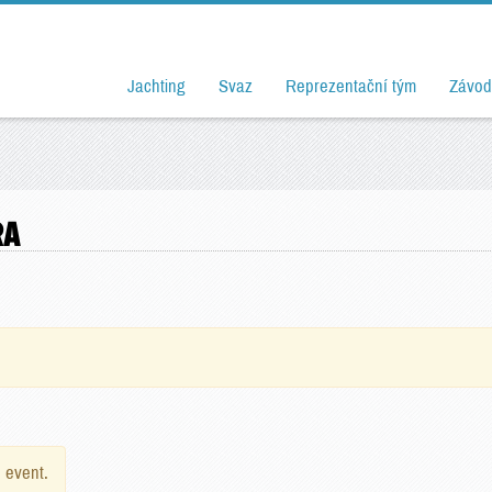
Jachting
Svaz
Reprezentační tým
Závod
RA
e event.