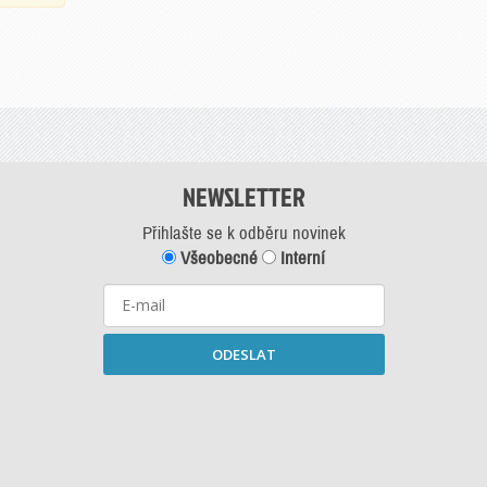
NEWSLETTER
Přihlašte se k odběru novinek
Všeobecné
Interní
ODESLAT
Starší newslettery ke stažení