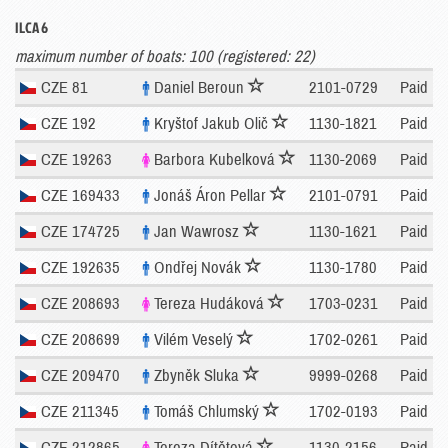
ILCA 6
maximum number of boats: 100 (registered: 22)
CZE 81
Daniel Beroun
2101-0729
Paid
CZE 192
Kryštof Jakub Olič
1130-1821
Paid
CZE 19263
Barbora Kubelková
1130-2069
Paid
CZE 169433
Jonáš Áron Pellar
2101-0791
Paid
CZE 174725
Jan Wawrosz
1130-1621
Paid
CZE 192635
Ondřej Novák
1130-1780
Paid
CZE 208693
Tereza Hudáková
1703-0231
Paid
CZE 208699
Vilém Veselý
1702-0261
Paid
CZE 209470
Zbyněk Sluka
9999-0268
Paid
CZE 211345
Tomáš Chlumský
1702-0193
Paid
CZE 212865
Tereza Dítětová
1130-2156
Paid