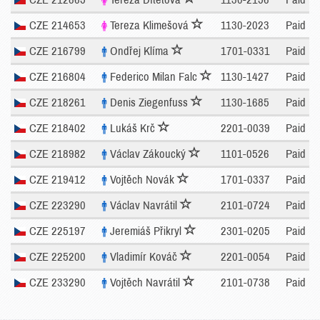
CZE 214653
Tereza Klimešová
1130-2023
Paid
CZE 216799
Ondřej Klíma
1701-0331
Paid
CZE 216804
Federico Milan Falc
1130-1427
Paid
CZE 218261
Denis Ziegenfuss
1130-1685
Paid
CZE 218402
Lukáš Krč
2201-0039
Paid
CZE 218982
Václav Zákoucký
1101-0526
Paid
CZE 219412
Vojtěch Novák
1701-0337
Paid
CZE 223290
Václav Navrátil
2101-0724
Paid
CZE 225197
Jeremiáš Přikryl
2301-0205
Paid
CZE 225200
Vladimír Kováč
2201-0054
Paid
CZE 233290
Vojtěch Navrátil
2101-0738
Paid