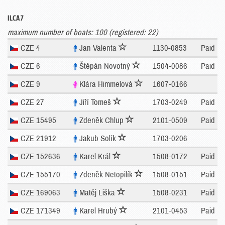
ILCA 7
maximum number of boats: 100 (registered: 22)
CZE 4
Jan Valenta
1130-0853
Paid
CZE 6
Štěpán Novotný
1504-0086
Paid
CZE 9
Klára Himmelová
1607-0166
CZE 27
Jiří Tomeš
1703-0249
Paid
CZE 15495
Zdeněk Chlup
2101-0509
Paid
CZE 21912
Jakub Solík
1703-0206
CZE 152636
Karel Král
1508-0172
Paid
CZE 155170
Zdeněk Netopilík
1508-0151
Paid
CZE 169063
Matěj Liška
1508-0231
Paid
CZE 171349
Karel Hrubý
2101-0453
Paid