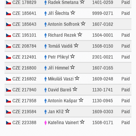
CZE 178829
Radek Smetana
1401-0259
Paid
CZE 185641
Jiří Šlechta
9999-0271
Paid
CZE 185643
Antonín Solfronk
1607-0162
CZE 195101
Richard Rezek
1504-0001
Paid
CZE 208784
Tomáš Vaidiš
1508-0150
Paid
CZE 212491
Petr Přikryl
2301-0021
Paid
CZE 216800
Jiří Himmel
1607-0165
CZE 216802
Mikuláš Vaszi
1609-0248
Paid
CZE 217940
David Bareš
1130-1741
Paid
CZE 217958
Antonín Kašpar
1130-0945
Paid
CZE 219584
Jan Kříž
1609-0303
Paid
CZE 223388
Kateřina Vainert
1508-0171
Paid