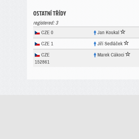
OSTATNÍ TŘÍDY
registered: 3
CZE 0
Jan Koukal
CZE 1
Jiří Sedláček
CZE
Marek Cákoci
152861