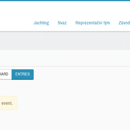
Jachting
Svaz
Reprezentační tým
Závod
OARD
ENTRIES
e event.