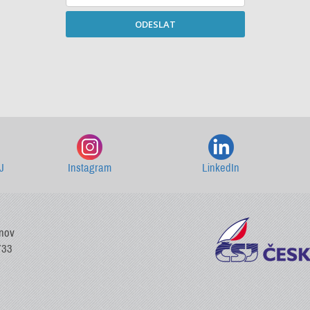
ODESLAT
Starší newslettery ke stažení
J
Instagram
LinkedIn
vnov
733