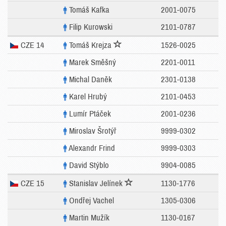
Tomáš Kafka
2001-0075
Filip Kurowski
2101-0787
CZE 14
Tomáš Krejza
1526-0025
Marek Směšný
2201-0011
Michal Daněk
2301-0138
Karel Hrubý
2101-0453
Lumír Ptáček
2001-0236
Miroslav Šrotýř
9999-0302
Alexandr Frind
9999-0303
David Stýblo
9904-0085
CZE 15
Stanislav Jelínek
1130-1776
Ondřej Vachel
1305-0306
Martin Mužík
1130-0167