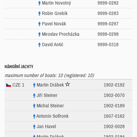
Martin Novotný
9999-0282
Robin Grebík
9999-0283
Pavel Novák
9999-0297
Miroslav Procházka
9999-0298
David Antić
9999-0318
NÁMOŘNÍ JACHTY
maximum number of boats: 10 (registered: 10)
CZE 1
Martin Drábek
1902-0192
Jiří Steiner
1902-0070
Michal Steiner
1902-0189
Antonín Solfronk
1607-0162
Jan Havel
1902-0028
Martin Drábek
1902-0194