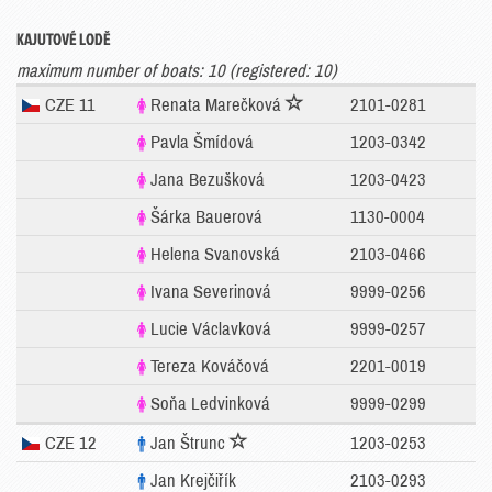
KAJUTOVÉ LODĚ
maximum number of boats: 10 (registered: 10)
CZE 11
Renata Marečková
2101-0281
Pavla Šmídová
1203-0342
Jana Bezušková
1203-0423
Šárka Bauerová
1130-0004
Helena Svanovská
2103-0466
Ivana Severinová
9999-0256
Lucie Václavková
9999-0257
Tereza Kováčová
2201-0019
Soňa Ledvinková
9999-0299
CZE 12
Jan Štrunc
1203-0253
Jan Krejčiřík
2103-0293