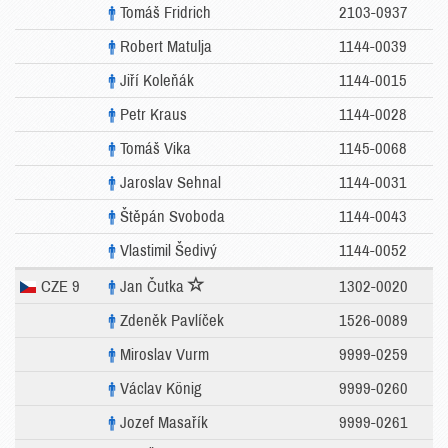
Tomáš Fridrich
2103-0937
Robert Matulja
1144-0039
Jiří Koleňák
1144-0015
Petr Kraus
1144-0028
Tomáš Vika
1145-0068
Jaroslav Sehnal
1144-0031
Štěpán Svoboda
1144-0043
Vlastimil Šedivý
1144-0052
CZE 9
Jan Čutka
1302-0020
Zdeněk Pavlíček
1526-0089
Miroslav Vurm
9999-0259
Václav König
9999-0260
Jozef Masařík
9999-0261