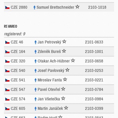
CZE 2880
Samuel Brettschneider
2103-1018
RS VAREO
registered: 9
CZE 46
Jan Petrovský
2101-0633
CZE 164
Zdeněk Bureš
2103-1001
CZE 320
Otakar Ach-Hübner
2103-0658
CZE 540
Josef Pavlovský
2103-0253
CZE 541
Miroslav Fanta
2103-0221
CZE 547
Pavel Otevřel
2103-0784
CZE 574
Jan Všetečka
2103-0984
CZE 605
Martin Janáček
2103-0399
CZE 663
Radim Hartl
2103-0543