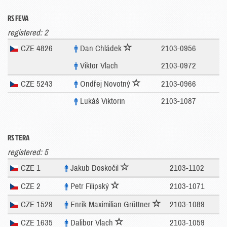
RS FEVA
registered: 2
CZE 4826
Dan Chládek
2103-0956
Viktor Vlach
2103-0972
CZE 5243
Ondřej Novotný
2103-0966
Lukáš Viktorin
2103-1087
RS TERA
registered: 5
CZE 1
Jakub Doskočil
2103-1102
CZE 2
Petr Filipský
2103-1071
CZE 1529
Enrik Maximilian Grüttner
2103-1089
CZE 1635
Dalibor Vlach
2103-1059