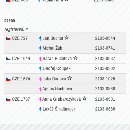
RS 500
registered: 4
CZE 727
Jan Buchta
2103-0944
Michal Žák
2103-0741
CZE 1644
Sarah Buchtová
2103-0887
Ondřej Čoupek
2103-0902
CZE 1674
Julia Bónová
2103-1025
Agnes Buchtová
2103-0886
CZE 1737
Anna Grabarczyková
2103-0901
Lukáš Šmidtmajer
2103-0888