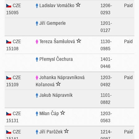
CZE
Ladislav Vomáčko
1206-
Paid
15095
0293
Jiří Gemperle
1201-
0127
CZE
Tereza Šamšulová
1130-
Paid
15108
0985
Přemysl Čechura
1401-
0446
CZE
Johanka Nápravníková
1203-
Paid
15109
Kořanová
0492
Jakub Nápravník
1101-
0882
CZE
Milan Čáp
1203-
15131
0563
CZE
Jiří Parůžek
1214-
Paid
15141
0097