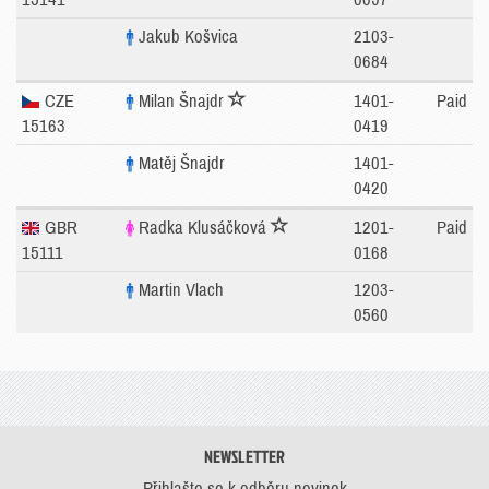
Jakub Košvica
2103-
0684
CZE
Milan Šnajdr
1401-
Paid
15163
0419
Matěj Šnajdr
1401-
0420
GBR
Radka Klusáčková
1201-
Paid
15111
0168
Martin Vlach
1203-
0560
NEWSLETTER
Přihlašte se k odběru novinek