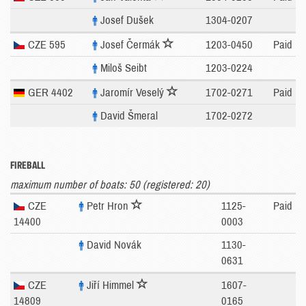
Josef Dušek
1304-0207
CZE 595
Josef Čermák
1203-0450
Paid
Miloš Seibt
1203-0224
GER 4402
Jaromír Veselý
1702-0271
Paid
David Šmeral
1702-0272
FIREBALL
maximum number of boats: 50 (registered: 20)
CZE
Petr Hron
1125-
Paid
14400
0003
David Novák
1130-
0631
CZE
Jiří Himmel
1607-
14809
0165