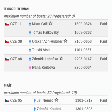
FLYING DUTCHMAN
maximum number of boats: 20 (registered: 3)
CZE 11
Milan Grill
1609-0324
Paid
Tomáš Palkovský
1609-0262
CZE 38
Otakar Ach-Hübner
2103-0658
Paid
Tomáš Vistr
1101-0687
CZE 48
Zdeněk Lehečka
2203-0147
Paid
Ivana Korbová
2203-0084
PIRÁT
maximum number of boats: 50 (registered: 10)
CZE 95
Jiří Němec
1301-0212
Paid
Zdeněk Koubek
1301-0303