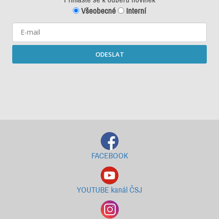
Všeobecné
Interní
ODESLAT
Starší newslettery ke stažení
FACEBOOK
YOUTUBE kanál ČSJ