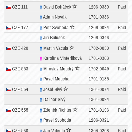
CZE 111
David Boháček
1206-0330
Paid
Adam Novák
1701-0336
CZE 177
Petr Svoboda
1206-0094
Paid
Jiří Bulušek
1206-0346
CZE 420
Martin Vacula
1702-0039
Paid
Karolína Vinterlíková
1701-0363
CZE 553
Miroslav Moudrý
1702-0049
Paid
Pavel Moucha
1701-0135
CZE 554
Josef Sivý
1301-0074
Paid
Dalibor Sivý
1301-0094
CZE 555
Zdeněk Richter
1701-0196
Paid
Pavel Svoboda
1206-0321
CZE 560
Jan Valenta
1304-0208
Paid