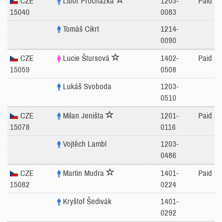
CZE
Libor Procházka
1203-
Paid
15040
0083
Tomáš Cikrt
1214-
0090
CZE
Lucie Štursová
1402-
Paid
15059
0508
Lukáš Svoboda
1203-
0510
CZE
Milan Jeništa
1201-
Paid
15078
0116
Vojtěch Lambl
1203-
0486
CZE
Martin Mudra
1401-
Paid
15082
0224
Kryštof Šedivák
1401-
0292