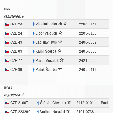
FINN
registered: 6
CZE 23
Vlastimil Valouch
2203-0151
CZE 24
Libor Valouch
2203-0158
CZE 43
Ladislav Hyrš
2408-0002
CZE 63
Kamil Ščerba
2405-0099
CZE 77
Pavel Mušálek
2421-0003
CZE 98
Patrik Ščerba
2405-0118
ILCA 4
registered: 2
CZE 21607
Štěpán Chwalek
2419-0101
Paid
CZE 223290
Vojtěch Navrátil
2101-0738