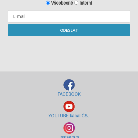
Všeobecné
Interní
ODESLAT
Starší newslettery ke stažení
FACEBOOK
YOUTUBE kanál ČSJ
Instagram