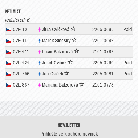
OPTIMIST
registered: 6
CZE 10
Jitka Cvičková
2205-0085
Paid
CZE 11
Marek Směšný
2201-0092
CZE 411
Lucie Balzerová
2101-0792
CZE 424
Josef Cviček
2205-0290
Paid
CZE 796
Jan Cviček
2205-0081
Paid
CZE 867
Mariana Balzerová
2101-0778
NEWSLETTER
Přihlašte se k odběru novinek