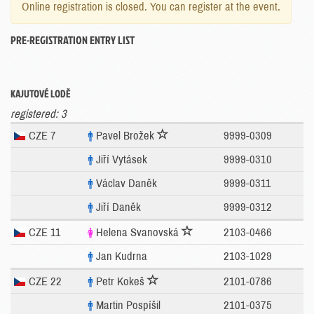
Online registration is closed. You can register at the event.
PRE-REGISTRATION ENTRY LIST
KAJUTOVÉ LODĚ
registered: 3
CZE 7
Pavel Brožek
9999-0309
Jiří Vytásek
9999-0310
Václav Daněk
9999-0311
Jiří Daněk
9999-0312
CZE 11
Helena Svanovská
2103-0466
Jan Kudrna
2103-1029
CZE 22
Petr Kokeš
2101-0786
Martin Pospíšil
2101-0375