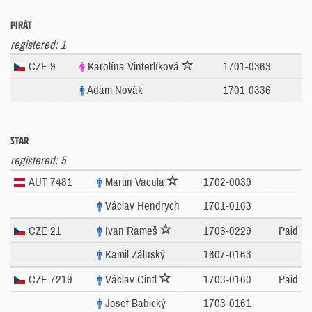
PIRÁT
registered: 1
CZE 9
Karolína Vinterlíková
1701-0363
Adam Novák
1701-0336
STAR
registered: 5
AUT 7481
Martin Vacula
1702-0039
Václav Hendrych
1701-0163
CZE 21
Ivan Rameš
1703-0229
Paid
Kamil Záluský
1607-0163
CZE 7219
Václav Cintl
1703-0160
Paid
Josef Babický
1703-0161