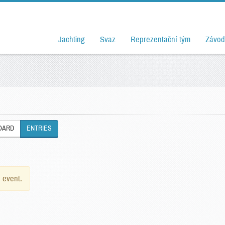
Jachting
Svaz
Reprezentační tým
Závod
OARD
ENTRIES
e event.