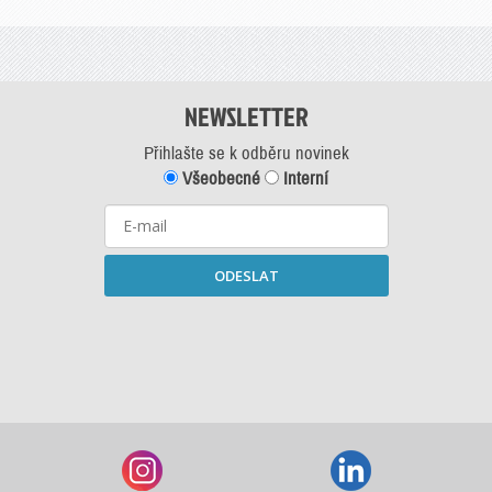
NEWSLETTER
Přihlašte se k odběru novinek
Všeobecné
Interní
ODESLAT
Starší newslettery ke stažení