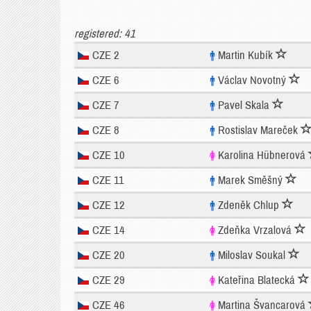
registered: 41
CZE 2
Martin Kubík
CZE 6
Václav Novotný
CZE 7
Pavel Skala
CZE 8
Rostislav Mareček
CZE 10
Karolina Hübnerová
CZE 11
Marek Směšný
CZE 12
Zdeněk Chlup
CZE 14
Zdeňka Vrzalová
CZE 20
Miloslav Soukal
CZE 29
Kateřina Blatecká
CZE 46
Martina Švancarová