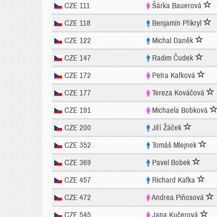
CZE 111
Šárka Bauerová
CZE 118
Benjamín Přikryl
CZE 122
Michal Daněk
CZE 147
Radim Čudek
CZE 172
Petra Kafková
CZE 177
Tereza Kováčová
CZE 191
Michaela Bobková
CZE 200
Jiří Žáček
CZE 352
Tomáš Mlejnek
CZE 369
Pavel Bobek
CZE 457
Richard Kafka
CZE 472
Andrea Piňosová
CZE 545
Jana Kučerová