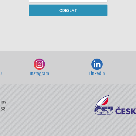
ODESLAT
Starší newslettery ke stažení
J
Instagram
LinkedIn
vnov
733