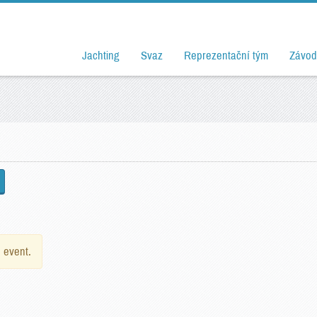
Jachting
Svaz
Reprezentační tým
Závod
e event.