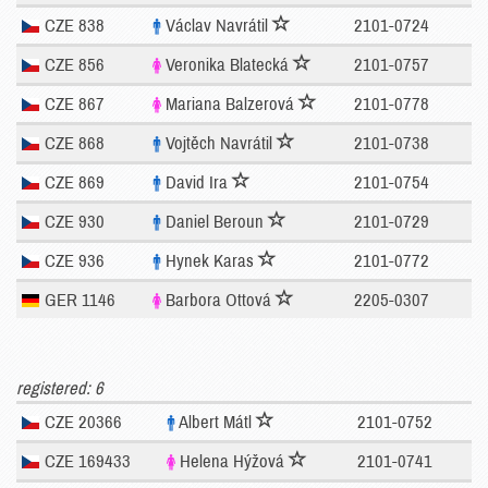
CZE 838
Václav Navrátil
2101-0724
CZE 856
Veronika Blatecká
2101-0757
CZE 867
Mariana Balzerová
2101-0778
CZE 868
Vojtěch Navrátil
2101-0738
CZE 869
David Ira
2101-0754
CZE 930
Daniel Beroun
2101-0729
CZE 936
Hynek Karas
2101-0772
GER 1146
Barbora Ottová
2205-0307
registered: 6
CZE 20366
Albert Mátl
2101-0752
CZE 169433
Helena Hýžová
2101-0741