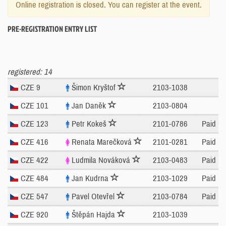
Online registration is closed. You can register at the event.
PRE-REGISTRATION ENTRY LIST
registered: 14
CZE 9
Šimon Kryštof
2103-1038
CZE 101
Jan Daněk
2103-0804
CZE 123
Petr Kokeš
2101-0786
Paid
CZE 416
Renata Marečková
2101-0281
Paid
CZE 422
Ludmila Nováková
2103-0483
Paid
CZE 484
Jan Kudrna
2103-1029
Paid
CZE 547
Pavel Otevřel
2103-0784
Paid
CZE 920
Štěpán Hajda
2103-1039