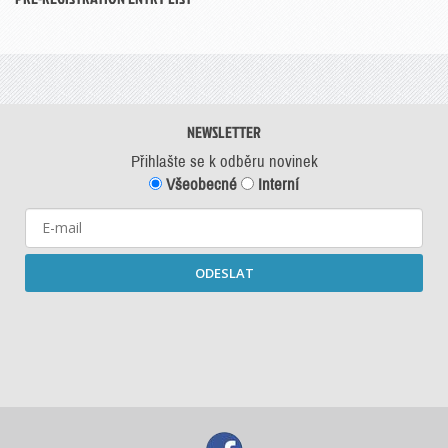
NEWSLETTER
Přihlašte se k odběru novinek
Všeobecné
Interní
ODESLAT
Starší newslettery ke stažení