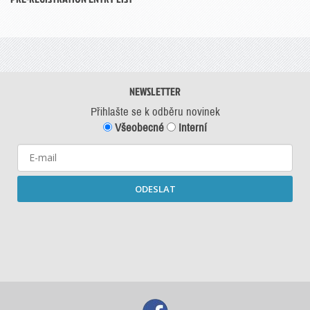
NEWSLETTER
Přihlašte se k odběru novinek
Všeobecné
Interní
ODESLAT
Starší newslettery ke stažení