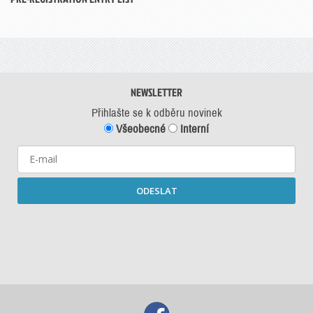
NEWSLETTER
Přihlašte se k odběru novinek
Všeobecné
Interní
ODESLAT
Starší newslettery ke stažení