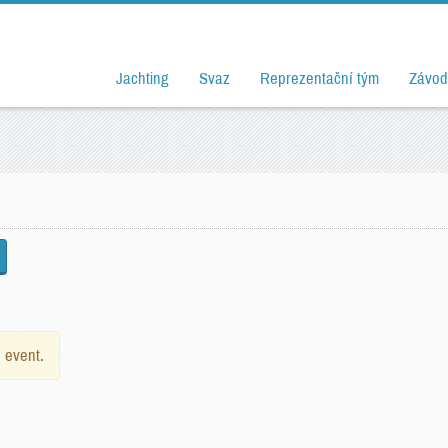
Jachting
Svaz
Reprezentační tým
Závod
e event.