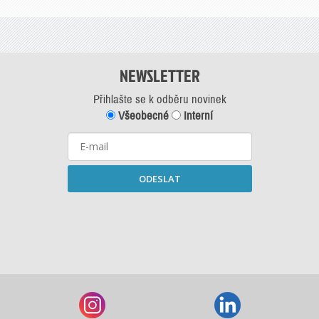
NEWSLETTER
Přihlašte se k odběru novinek
Všeobecné
Interní
ODESLAT
Starší newslettery ke stažení