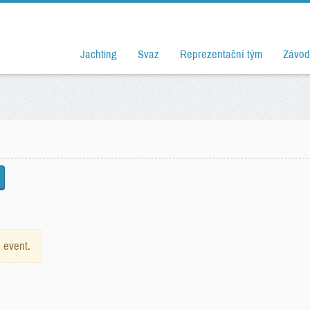
Jachting
Svaz
Reprezentační tým
Závod
e event.