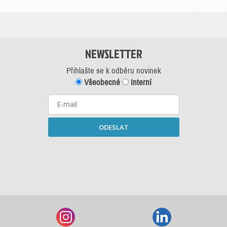
NEWSLETTER
Přihlašte se k odběru novinek
Všeobecné
Interní
ODESLAT
Starší newslettery ke stažení