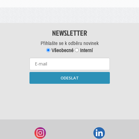
NEWSLETTER
Přihlašte se k odběru novinek
Všeobecné
Interní
ODESLAT
Starší newslettery ke stažení