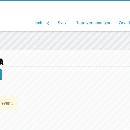
Jachting
Svaz
Reprezentační tým
Závod
A
e event.