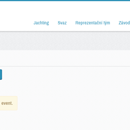
Jachting
Svaz
Reprezentační tým
Závod
e event.