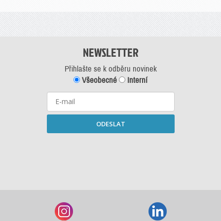
NEWSLETTER
Přihlašte se k odběru novinek
Všeobecné
Interní
ODESLAT
Starší newslettery ke stažení