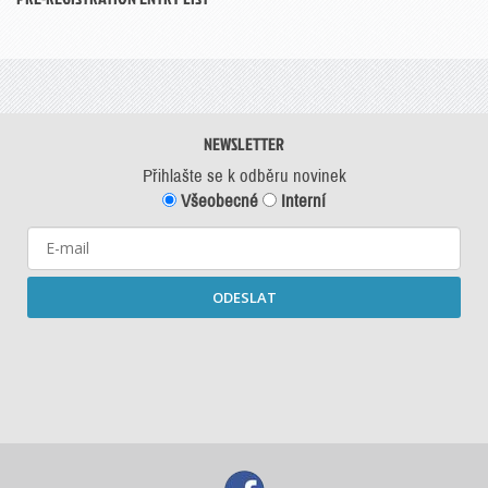
NEWSLETTER
Přihlašte se k odběru novinek
Všeobecné
Interní
ODESLAT
Starší newslettery ke stažení