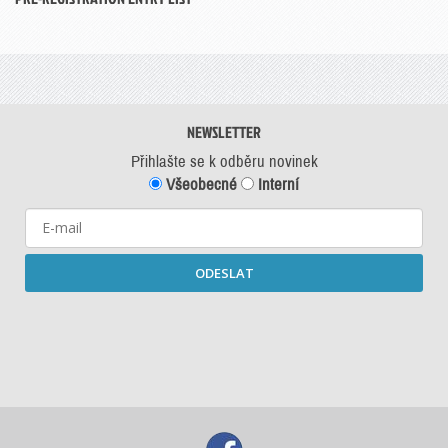
NEWSLETTER
Přihlašte se k odběru novinek
Všeobecné
Interní
ODESLAT
Starší newslettery ke stažení